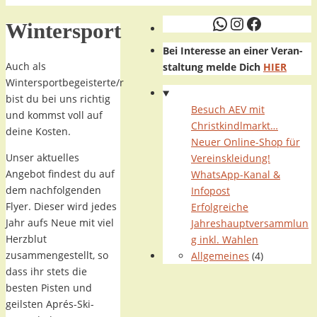
WhatsApp
Instagram
Faceboo
Wintersport
Bei Interesse an einer Veran-
Auch als
staltung melde Dich
HIER
Wintersportbegeisterte/r
bist du bei uns richtig
Besuch AEV mit
und kommst voll auf
Christkindlmarkt…
deine Kosten.
Neuer Online-Shop für
Unser aktuelles
Vereinskleidung!
Angebot findest du auf
WhatsApp-Kanal &
dem nachfolgenden
Infopost
Flyer. Dieser wird jedes
Erfolgreiche
Jahr aufs Neue mit viel
Jahreshauptversammlun
Herzblut
g inkl. Wahlen
zusammengestellt, so
Allgemeines
(4)
dass ihr stets die
besten Pisten und
geilsten Aprés-Ski-