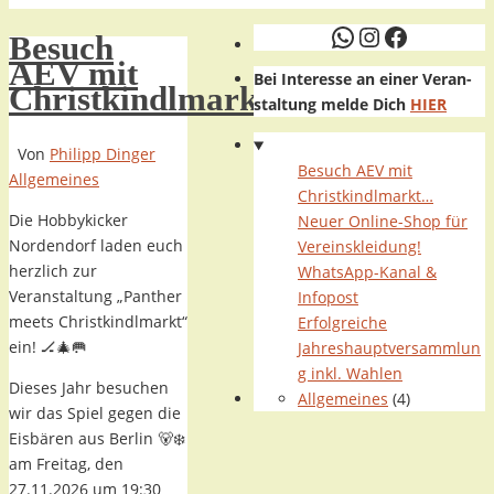
WhatsApp
Instagram
Faceboo
Besuch
AEV mit
Bei Interesse an einer Veran-
Christkindlmarkt…
staltung melde Dich
HIER
Von
Philipp Dinger
Besuch AEV mit
Allgemeines
Christkindlmarkt…
Die Hobbykicker
Neuer Online-Shop für
Nordendorf laden euch
Vereinskleidung!
herzlich zur
WhatsApp-Kanal &
Veranstaltung „Panther
Infopost
meets Christkindlmarkt“
Erfolgreiche
ein! 🏒🎄🥅
Jahreshauptversammlun
g inkl. Wahlen
Dieses Jahr besuchen
Allgemeines
(4)
wir das Spiel gegen die
Eisbären aus Berlin 🐻‍❄️
am Freitag, den
27.11.2026 um 19:30