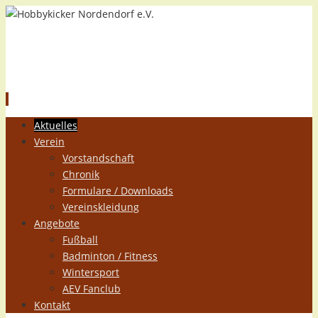
Hobbykicker Nordendorf e.V.
Zum
Aktuelles
Inhalt
Verein
springen
Vorstandschaft
Chronik
Formulare / Downloads
Vereinskleidung
Angebote
Fußball
Badminton / Fitness
Wintersport
AEV Fanclub
Kontakt