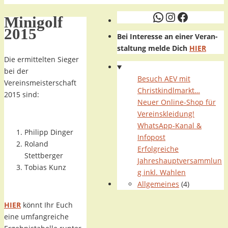
WhatsApp
Instagram
Faceboo
Minigolf
2015
Bei Interesse an einer Veran-
staltung melde Dich
HIER
Die ermittelten Sieger
bei der
Besuch AEV mit
Vereinsmeisterschaft
Christkindlmarkt…
2015 sind:
Neuer Online-Shop für
Vereinskleidung!
WhatsApp-Kanal &
Philipp Dinger
Infopost
Roland
Erfolgreiche
Stettberger
Jahreshauptversammlun
Tobias Kunz
g inkl. Wahlen
Allgemeines
(4)
HIER
könnt Ihr Euch
eine umfangreiche