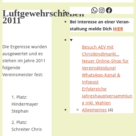
WhatsApp
Instagram
Faceboo
Luftgewehrschießen
2011
Bei Interesse an einer Veran-
staltung melde Dich
HIER
…
Die Ergenisse wurden
Besuch AEV mit
ausgewertet und es
Christkindlmarkt…
stehen im Jahre 2011
Neuer Online-Shop für
folgende
Vereinskleidung!
Vereinsmeister fest:
WhatsApp-Kanal &
Infopost
…
Erfolgreiche
Jahreshauptversammlun
1. Platz:
g inkl. Wahlen
Hindermayer
Allgemeines
(4)
Stephan
2. Platz:
Schreiter Chris