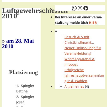
WhatsApp
Instagram
Faceboo
Luftgewehrschiessen
2010
Bei Interesse an einer Veran-
staltung melde Dich
HIER
Besuch AEV mit
»
am 28. Mai
Christkindlmarkt…
2010
Neuer Online-Shop für
Vereinskleidung!
WhatsApp-Kanal &
..
Infopost
Erfolgreiche
Platzierung
Jahreshauptversammlun
g inkl. Wahlen
1. Spingler
Allgemeines
(4)
Bettina
2. Spingler
Josef