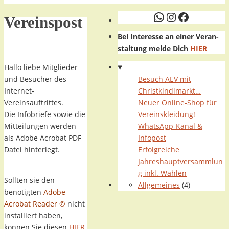
WhatsApp
Instagram
Faceboo
Vereinspost
Bei Interesse an einer Veran-
staltung melde Dich
HIER
::
Hallo liebe Mitglieder
und Besucher des
Besuch AEV mit
Internet-
Christkindlmarkt…
Vereinsauftrittes.
Neuer Online-Shop für
Die Infobriefe sowie die
Vereinskleidung!
Mitteilungen werden
WhatsApp-Kanal &
als Adobe Acrobat PDF
Infopost
Datei hinterlegt.
Erfolgreiche
Jahreshauptversammlun
g inkl. Wahlen
Sollten sie den
Allgemeines
(4)
benötigten
Adobe
Acrobat Reader ©
nicht
installiert haben,
können Sie diesen
HIER