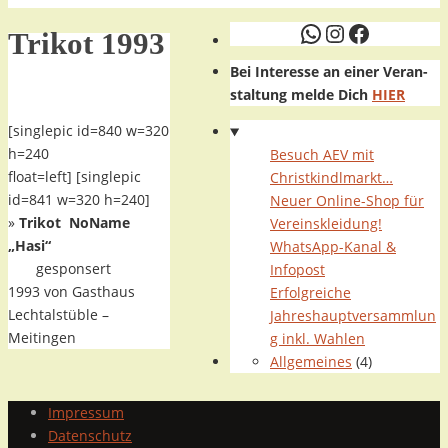
WhatsApp
Instagram
Faceboo
Trikot 1993
Bei Interesse an einer Veran-
*
staltung melde Dich
HIER
[singlepic id=840 w=320
h=240
Besuch AEV mit
float=left] [singlepic
Christkindlmarkt…
id=841 w=320 h=240]
Neuer Online-Shop für
»
Trikot NoName
Vereinskleidung!
„Hasi“
WhatsApp-Kanal &
gesponsert
Infopost
1993 von Gasthaus
Erfolgreiche
Lechtalstüble –
Jahreshauptversammlun
Meitingen
g inkl. Wahlen
Allgemeines
(4)
Impressum
Datenschutz